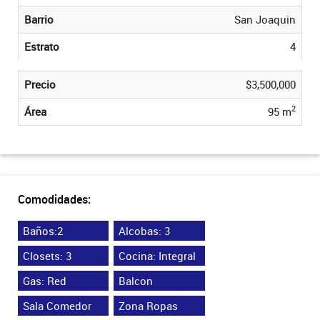
Barrio
San Joaquin
Estrato
4
Precio
$3,500,000
2
Área
95 m
Comodidades:
Baños:2
Alcobas: 3
Closets: 3
Cocina: Integral
Gas: Red
Balcon
Sala Comedor
Zona Ropas