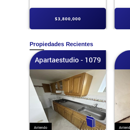
$1,150,000
Propiedades Recientes
 1079
Casa - 1078
Ap
Arriendo
Arrien