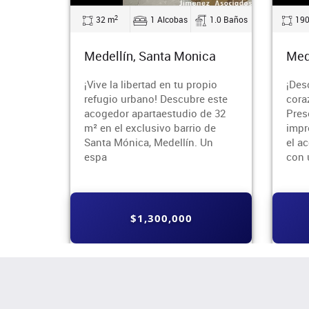
2
1.0 Baños
190 m
3 Alcobas
2.0 Baños
11
ica
Medellín, Barrio Cristobal
Med
opio
¡Descubre tu nuevo hogar en el
¡Viv
e este
corazón de Medellín!
el c
de 32
Presentamos esta
espe
 de
impresionante casa ubicada en
110 
 Un
el acogedor barrio Cristóbal,
que 
con una superficie de
$3,000,000