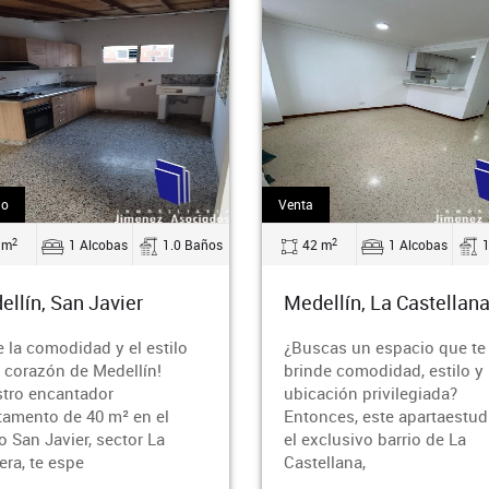
Arriendo
2
2
 m
1 Alcobas
1.0 Baños
110 m
3 Alcobas
llín, La Castellana
Medellín, Laureles
cas un espacio que te
¡Vive la comodidad y el est
de comodidad, estilo y una
el corazón de Laureles! Est
ación privilegiada?
espectacular apartamento 
nces, este apartaestudio en
110 m² dúplex, te ofrece to
xclusivo barrio de La
que buscas en un hogar f
ellana,