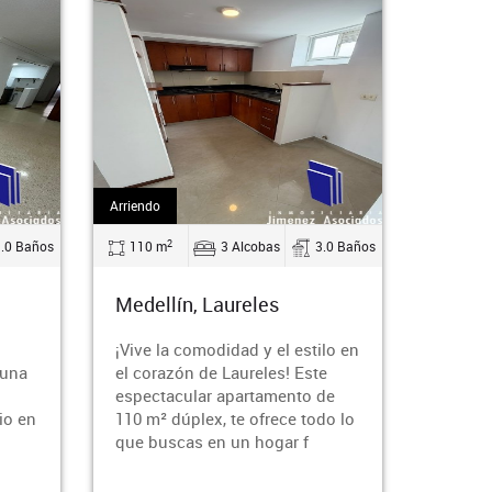
Arriendo
Arriendo
2
2
3.0 Baños
65 m
2 Alcobas
1.0 Baños
70 m
Medellín, Floresta
Medel
ilo en
¿Buscas un refugio acogedor en
¡Vive e
e
el corazón de Medellín?
Descub
de
Descubre este impresionante
aparta
do lo
apartamento en el barrio de
barrio 
Floresta, donde la comodidad
de tra
se unen pa