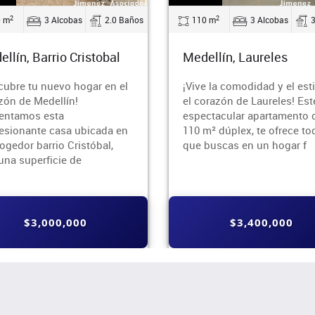
2
2
0 m
3 Alcobas
3.0 Baños
55 m
2 Alcobas
ellín, Laureles
Medellín, Belen
e la comodidad y el estilo en
¿Buscas un espacio funcio
orazón de Laureles! Este
en una de las zonas más
ctacular apartamento de
vibrantes de Medellín?
m² dúplex, te ofrece todo lo
Entonces, este apartament
buscas en un hogar f
el barrio Belén, sector San
Bernardo, es la
$3,400,000
$2,200,000