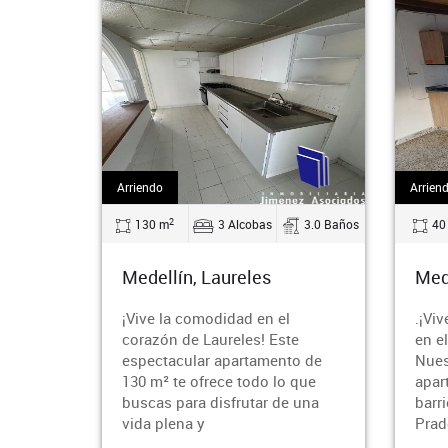
Arriendo
Venta
2
3.0 Baños
40 m
1 Alcobas
1.0 Baños
42
Medellín, San Javier
Mede
.¡Vive la comodidad y el estilo
¿Bus
e
en el corazón de Medellín!
brin
o de
Nuestro encantador
ubic
 que
apartamento de 40 m² en el
Ento
 una
barrio San Javier, sector La
el e
Pradera, te espe
Cast